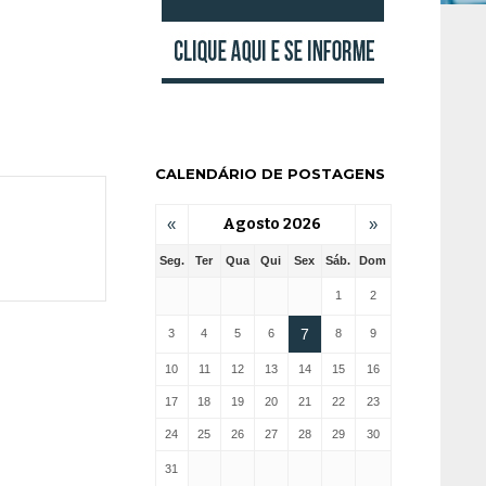
CALENDÁRIO DE POSTAGENS
«
Agosto 2026
»
Seg.
Ter
Qua
Qui
Sex
Sáb.
Dom
1
2
7
3
4
5
6
8
9
10
11
12
13
14
15
16
17
18
19
20
21
22
23
24
25
26
27
28
29
30
31