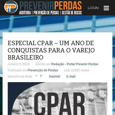
LOGIN
ESPECIAL CPAR – UM ANO DE
CONQUISTAS PARA O VAREJO
BRASILEIRO
Janeiro 5, 2018
Escrito por
Redação - Portal Prevenir Perdas
Publicado em
Prevenção de Perdas
Lido 16302 vezes
tamanho da fonte
Imprimir
E-mail