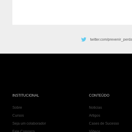
twitter.com/prevenir_perd
INSTITUCIONAL
CONTEÚDO
Sobre
Noticias
Cursos
Artigos
Seja um colaborador
Cases de Sucesso
Fale Conosco
Vídeos