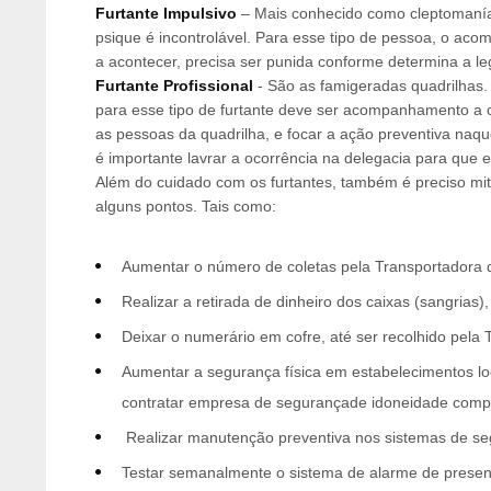
Furtante Impulsivo
– Mais conhecido como cleptomaníac
psique é incontrolável. Para esse tipo de pessoa, o ac
a acontecer, precisa ser punida conforme determina a le
Furtante Profissional
- São as famigeradas quadrilhas. 
para esse tipo de furtante deve ser acompanhamento a cu
as pessoas da quadrilha, e focar a ação preventiva naque
é importante lavrar a ocorrência na delegacia para que e
Além do cuidado com os furtantes, também é preciso miti
alguns pontos. Tais como:
Aumentar o número de coletas pela Transportadora d
Realizar a retirada de dinheiro dos caixas (sangrias)
Deixar o numerário em cofre, até ser recolhido pela 
Aumentar a segurança física em estabelecimentos lo
contratar empresa de segurançade idoneidade comp
Realizar manutenção preventiva nos sistemas de seg
Testar semanalmente o sistema de alarme de presenç