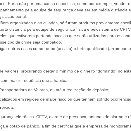
o. Furta não por uma causa específica, como por exemplo, vender o 
ompanhamento pela equipe de segurança deve ser em média distância e
gislação penal.
Bem organizadas e articuladas, só furtam produtos previamente escolh
rta distância pela equipe de segurança física e pelosistema de CFTV.
les que estiverem portando sacolas que serão utilizadas para esconder 
sse tipo de crime seja combatido.
gar outros riscos como:roubo (assalto) e furto qualificado (arrombamen
e Valores, procurando deixar o mínimo de dinheiro “dormindo” no est
, com maior frequência que a habitual;
Transportadora de Valores, ou até a realização do depósito;
calizados em regiões de maior risco ou que tenham sofrido ocorrênci
rovada;
urança eletrônica: CFTV, alarme de presença, antenas de alarme e r
a e botão de pânico, a fim de certificar que a empresa de monitorame