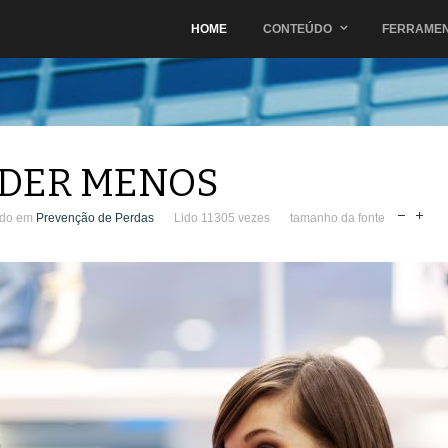
HOME
CONTEÚDO
FERRAME
RDER MENOS
ado em
Prevenção de Perdas
Lido 11305 vezes
tamanho da fonte