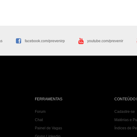
as
facebook.com/prevenirp
youtube.com/prevenir
FERRAMENTAS
CONTEÚDO 
Forum
Cadastre-se
Chat
Matérias e P
Painel de Vagas
Índices de P
Grupo Linkedin