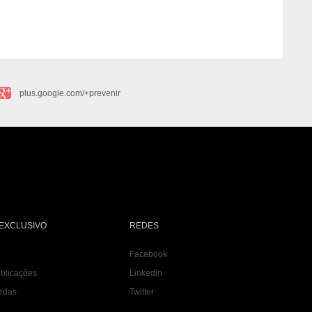
plus.google.com/+prevenir
EXCLUSIVO
REDES
Facebook
ublicações
Linkedin
erdas
Twitter