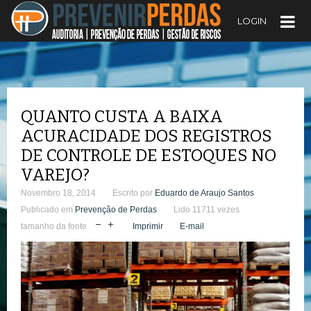
LOGIN
QUANTO CUSTA A BAIXA
ACURACIDADE DOS REGISTROS
DE CONTROLE DE ESTOQUES NO
VAREJO?
Novembro 18, 2014
Escrito por
Eduardo de Araujo Santos
Publicado em
Prevenção de Perdas
Lido 11711 vezes
tamanho da fonte
Imprimir
E-mail